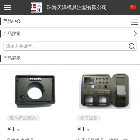
珠海天泽模具注塑有限公司
产品中心
产品搜索
请输入关键字...
产品展示
数码产品模具
珠海注塑
电器模具
化妆品模具
￥
1
￥
1
医用耗材模具
电力产品模具
￥1
￥1
灯具模具
0
条评价
0
条评价